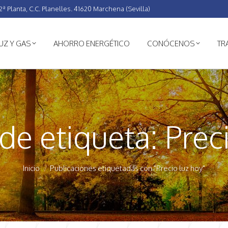
ª Planta, C.C. Planelles. 41620 Marchena (Sevilla)
UZ Y GAS
AHORRO ENERGÉTICO
CONÓCENOS
TR
 de etiqueta:
Prec
Estás aquí:
Inicio
Publicaciones etiquetadas con "Precio luz hoy"