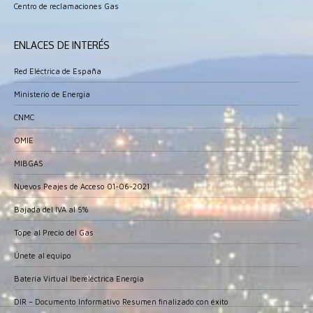
Centro de reclamaciones Gas
ENLACES DE INTERÉS
Red Eléctrica de España
Ministerio de Energía
CNMC
OMIE
MIBGAS
Nuevos Peajes de Acceso 01-06-2021
Bajada del IVA al 5%
Tope al Precio del Gas
Únete al equipo
Batería Virtual Ibereléctrica Energía
DIR – Documento Informativo Resumen finalizado con éxito