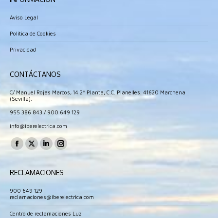
Aviso Legal
Política de Cookies
Privacidad
CONTÁCTANOS
C/ Manuel Rojas Marcos, 14 2º Planta, C.C. Planelles. 41620 Marchena
(Sevilla).
955 386 843
/
900 649 129
info@iberelectrica.com
Encuéntranos en:
Facebook
X
Linkedin
Instagram
page
page
page
page
RECLAMACIONES
opens
opens
opens
opens
in
in
in
in
900 649 129
reclamaciones@iberelectrica.com
new
new
new
new
window
window
window
window
Centro de reclamaciones Luz