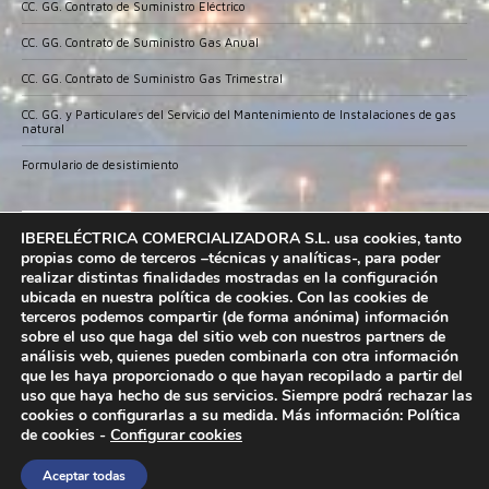
CC. GG. Contrato de Suministro Eléctrico
CC. GG. Contrato de Suministro Gas Anual
CC. GG. Contrato de Suministro Gas Trimestral
CC. GG. y Particulares del Servicio del Mantenimiento de Instalaciones de gas
natural
Formulario de desistimiento
IBERELECTRICA COMERCIALIZADORA ha sido
IBERELÉCTRICA COMERCIALIZADORA S.L. usa cookies, tanto
beneficiario del Fondo Europeo de Desarrollo
propias como de terceros –técnicas y analíticas-, para poder
Regional cuyo objetivo es promover el desarrollo
realizar distintas finalidades mostradas en la configuración
tecnológico, la innovación y una investigación de
ubicada en nuestra política de cookies. Con las cookies de
calidad; garantizar un mejor uso de las tecnologías
terceros podemos compartir (de forma anónima) información
sobre el uso que haga del sitio web con nuestros partners de
de la información y conseguir un tejido empresarial más competitivo y
análisis web, quienes pueden combinarla con otra información
gracias al que ha conseguido la Implantación de un CRM y dinamizar en
que les haya proporcionado o que hayan recopilado a partir del
redes sociales. Esta acción ha tenido lugar durante el ejercicio 2019.
uso que haya hecho de sus servicios. Siempre podrá rechazar las
Para ello ha contado con el apoyo del Programa Ticcámaras 2019 de la
cookies o configurarlas a su medida. Más información:
Política
Cámara de Comercio Industria, Servicios y Navegación de Sevilla. Una
de cookies
-
Configurar cookies
manera de hacer Europa
© Copyright 2019 Ibereléctrica - Todos los derechos
Aceptar todas