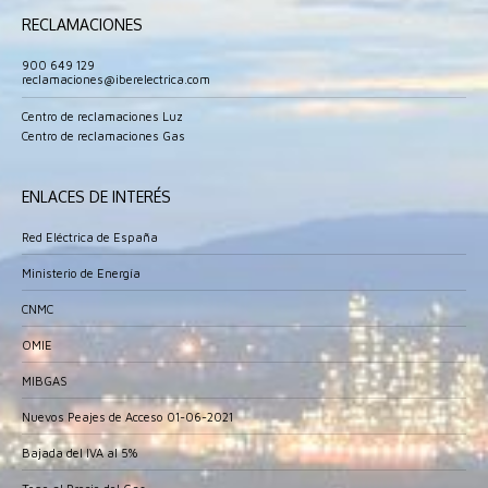
page
page
page
page
RECLAMACIONES
opens
opens
opens
opens
in
in
in
in
900 649 129
reclamaciones@iberelectrica.com
new
new
new
new
window
window
window
window
Centro de reclamaciones Luz
Centro de reclamaciones Gas
ENLACES DE INTERÉS
Red Eléctrica de España
Ministerio de Energía
CNMC
OMIE
MIBGAS
Nuevos Peajes de Acceso 01-06-2021
Bajada del IVA al 5%