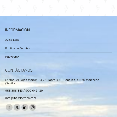
INFORMACIÓN
Aviso Legal
Política de Cookies
Privacidad
CONTÁCTANOS
C/ Manuel Rojas Marcos, 14 2º Planta, C.C. Planelles. 41620 Marchena
(Sevilla).
955 386 843
/
900 649 129
info@iberelectrica.com
Encuéntranos en:
Facebook
X
Linkedin
Instagram