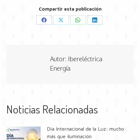
Compartir esta publicación
Share
Share
Share
Share
on
on
on
on
Facebook
X
WhatsApp
LinkedIn
Autor:
Ibereléctrica
Energía
Noticias Relacionadas
Día Internacional de la Luz: mucho
más que iluminación