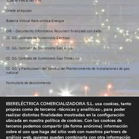
Tope al Precio del Gas
Únete al equipo
Batería Virtual Ibereléctrica Energía
DIR – Documento Informativo Resumen finalizado con éxito
CC. GG. Contrato de Suministro Eléctrico
CC. GG. Contrato de Suministro Gas Anual
CC. GG. Contrato de Suministro Gas Trimestral
CC. GG. y Particulares del Servicio del Mantenimiento de Instalaciones de gas
natural
Formulario de desistimiento
IBERELECTRICA COMERCIALIZADORA ha sido
IBERELÉCTRICA COMERCIALIZADORA S.L. usa cookies, tanto
beneficiario del Fondo Europeo de Desarrollo
propias como de terceros –técnicas y analíticas-, para poder
Regional cuyo objetivo es promover el desarrollo
realizar distintas finalidades mostradas en la configuración
tecnológico, la innovación y una investigación de
ubicada en nuestra política de cookies. Con las cookies de
calidad; garantizar un mejor uso de las tecnologías
terceros podemos compartir (de forma anónima) información
sobre el uso que haga del sitio web con nuestros partners de
de la información y conseguir un tejido empresarial más competitivo y
análisis web, quienes pueden combinarla con otra información
gracias al que ha conseguido la Implantación de un CRM y dinamizar en