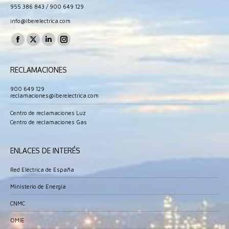
955 386 843
/
900 649 129
info@iberelectrica.com
Encuéntranos en:
Facebook
X
Linkedin
Instagram
page
page
page
page
RECLAMACIONES
opens
opens
opens
opens
in
in
in
in
900 649 129
reclamaciones@iberelectrica.com
new
new
new
new
window
window
window
window
Centro de reclamaciones Luz
Centro de reclamaciones Gas
ENLACES DE INTERÉS
Red Eléctrica de España
Ministerio de Energía
CNMC
OMIE