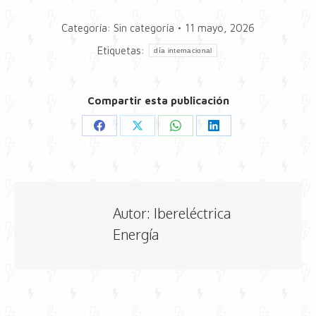
Categoría:
Sin categoría
11 mayo, 2026
Etiquetas:
día internacional
Compartir esta publicación
Share
Share
Share
Share
on
on
on
on
Facebook
X
WhatsApp
LinkedIn
Autor:
Ibereléctrica
Energía