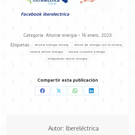
Facebook iberelectrica
Categoría:
Ahorrar energía
16 enero, 2023
Etiquetas:
ahorrar energia nevera
ahorro de energia con la nevera
nevera ahorro energia
nevera consumo energia
refrigerador ahorro energia
Compartir esta publicación
Share
Share
Share
Share
on
on
on
on
Facebook
X
WhatsApp
LinkedIn
Autor:
Ibereléctrica