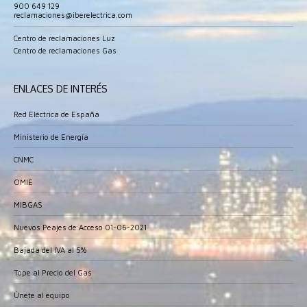
in
in
in
in
900 649 129
reclamaciones@iberelectrica.com
new
new
new
new
window
window
window
window
Centro de reclamaciones Luz
Centro de reclamaciones Gas
ENLACES DE INTERÉS
Red Eléctrica de España
Ministerio de Energía
CNMC
OMIE
MIBGAS
Nuevos Peajes de Acceso 01-06-2021
Bajada del IVA al 5%
Tope al Precio del Gas
Únete al equipo