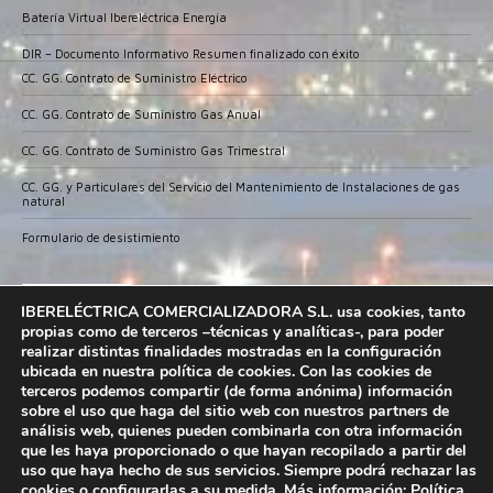
Batería Virtual Ibereléctrica Energía
DIR – Documento Informativo Resumen finalizado con éxito
CC. GG. Contrato de Suministro Eléctrico
CC. GG. Contrato de Suministro Gas Anual
CC. GG. Contrato de Suministro Gas Trimestral
CC. GG. y Particulares del Servicio del Mantenimiento de Instalaciones de gas
natural
Formulario de desistimiento
IBERELECTRICA COMERCIALIZADORA ha sido
IBERELÉCTRICA COMERCIALIZADORA S.L. usa cookies, tanto
beneficiario del Fondo Europeo de Desarrollo
propias como de terceros –técnicas y analíticas-, para poder
Regional cuyo objetivo es promover el desarrollo
realizar distintas finalidades mostradas en la configuración
tecnológico, la innovación y una investigación de
ubicada en nuestra política de cookies. Con las cookies de
calidad; garantizar un mejor uso de las tecnologías
terceros podemos compartir (de forma anónima) información
sobre el uso que haga del sitio web con nuestros partners de
de la información y conseguir un tejido empresarial más competitivo y
análisis web, quienes pueden combinarla con otra información
gracias al que ha conseguido la Implantación de un CRM y dinamizar en
que les haya proporcionado o que hayan recopilado a partir del
redes sociales. Esta acción ha tenido lugar durante el ejercicio 2019.
uso que haya hecho de sus servicios. Siempre podrá rechazar las
Para ello ha contado con el apoyo del Programa Ticcámaras 2019 de la
cookies o configurarlas a su medida. Más información:
Política