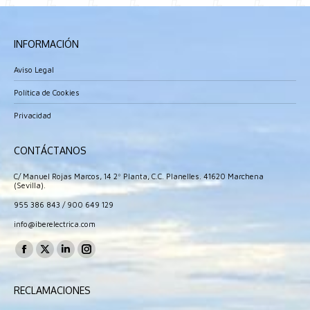
INFORMACIÓN
Aviso Legal
Política de Cookies
Privacidad
CONTÁCTANOS
C/ Manuel Rojas Marcos, 14 2º Planta, C.C. Planelles. 41620 Marchena
(Sevilla).
955 386 843
/
900 649 129
info@iberelectrica.com
Encuéntranos en:
Facebook
X
Linkedin
Instagram
page
page
page
page
RECLAMACIONES
opens
opens
opens
opens