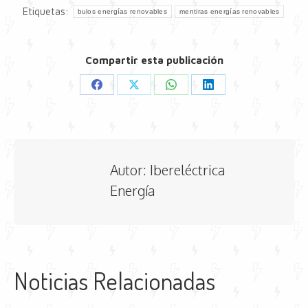
Etiquetas:
bulos energías renovables
mentiras energías renovables
Compartir esta publicación
Share
Share
Share
Share
on
on
on
on
Facebook
X
WhatsApp
LinkedIn
Autor:
Ibereléctrica
Energía
Noticias Relacionadas