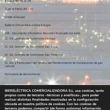
Bajada del IVA al 5%
Tope al Precio del Gas
Únete al equipo
Batería Virtual Ibereléctrica Energía
DIR – Documento Informativo Resumen finalizado con éxito
CC. GG. Contrato de Suministro Eléctrico
CC. GG. Contrato de Suministro Gas Anual
CC. GG. Contrato de Suministro Gas Trimestral
CC. GG. y Particulares del Servicio del Mantenimiento de Instalaciones de gas
natural
Formulario de desistimiento
IBERELECTRICA COMERCIALIZADORA ha sido
IBERELÉCTRICA COMERCIALIZADORA S.L. usa cookies, tanto
beneficiario del Fondo Europeo de Desarrollo
propias como de terceros –técnicas y analíticas-, para poder
Regional cuyo objetivo es promover el desarrollo
realizar distintas finalidades mostradas en la configuración
tecnológico, la innovación y una investigación de
ubicada en nuestra política de cookies. Con las cookies de
calidad; garantizar un mejor uso de las tecnologías
terceros podemos compartir (de forma anónima) información