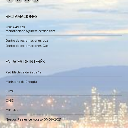
Facebook
X
Linkedin
Instagram
page
page
page
page
RECLAMACIONES
opens
opens
opens
opens
in
in
in
in
900 649 129
reclamaciones@iberelectrica.com
new
new
new
new
window
window
window
window
Centro de reclamaciones Luz
Centro de reclamaciones Gas
ENLACES DE INTERÉS
Red Eléctrica de España
Ministerio de Energía
CNMC
OMIE
MIBGAS
Nuevos Peajes de Acceso 01-06-2021