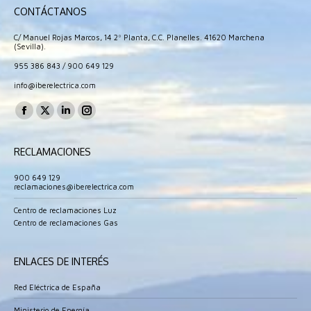
CONTÁCTANOS
C/ Manuel Rojas Marcos, 14 2º Planta, C.C. Planelles. 41620 Marchena
(Sevilla).
955 386 843
/
900 649 129
info@iberelectrica.com
Encuéntranos en:
Facebook
X
Linkedin
Instagram
page
page
page
page
RECLAMACIONES
opens
opens
opens
opens
in
in
in
in
900 649 129
reclamaciones@iberelectrica.com
new
new
new
new
window
window
window
window
Centro de reclamaciones Luz
Centro de reclamaciones Gas
ENLACES DE INTERÉS
Red Eléctrica de España
Ministerio de Energía