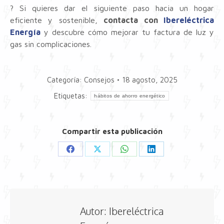
? Si quieres dar el siguiente paso hacia un hogar
eficiente y sostenible,
contacta con
Ibereléctrica
Energía
y descubre cómo mejorar tu factura de luz y
gas sin complicaciones.
Categoría:
Consejos
18 agosto, 2025
Etiquetas:
hábitos de ahorro energético
Compartir esta publicación
Share
Share
Share
Share
on
on
on
on
Facebook
X
WhatsApp
LinkedIn
Autor:
Ibereléctrica