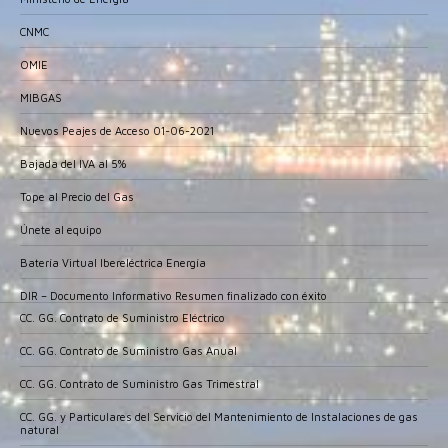
CNMC
OMIE
MIBGAS
Nuevos Peajes de Acceso 01-06-2021
Bajada del IVA al 5%
Tope al Precio del Gas
Únete al equipo
Batería Virtual Ibereléctrica Energía
DIR – Documento Informativo Resumen finalizado con éxito
CC. GG. Contrato de Suministro Eléctrico
CC. GG. Contrato de Suministro Gas Anual
CC. GG. Contrato de Suministro Gas Trimestral
CC. GG. y Particulares del Servicio del Mantenimiento de Instalaciones de gas
natural