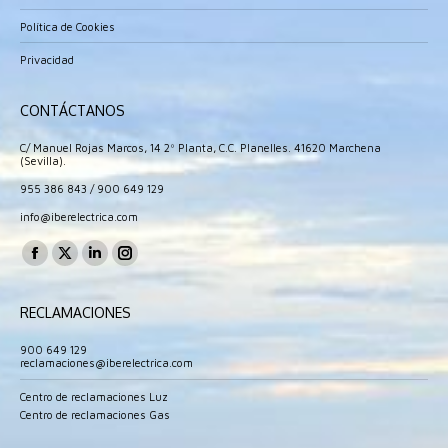
Política de Cookies
Privacidad
CONTÁCTANOS
C/ Manuel Rojas Marcos, 14 2º Planta, C.C. Planelles. 41620 Marchena
(Sevilla).
955 386 843
/
900 649 129
info@iberelectrica.com
Encuéntranos en:
Facebook
X
Linkedin
Instagram
page
page
page
page
RECLAMACIONES
opens
opens
opens
opens
in
in
in
in
900 649 129
reclamaciones@iberelectrica.com
new
new
new
new
window
window
window
window
Centro de reclamaciones Luz
Centro de reclamaciones Gas