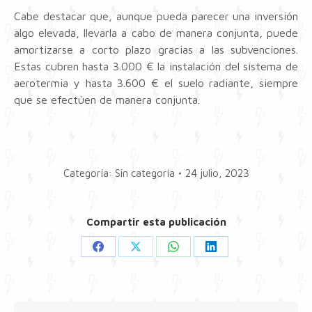
Cabe destacar que, aunque pueda parecer una inversión
algo elevada, llevarla a cabo de manera conjunta, puede
amortizarse a corto plazo gracias a las subvenciones.
Estas cubren hasta 3.000 € la instalación del sistema de
aerotermia y hasta 3.600 € el suelo radiante, siempre
que se efectúen de manera conjunta.
Categoría:
Sin categoría
24 julio, 2023
Compartir esta publicación
Share
Share
Share
Share
on
on
on
on
Facebook
X
WhatsApp
LinkedIn